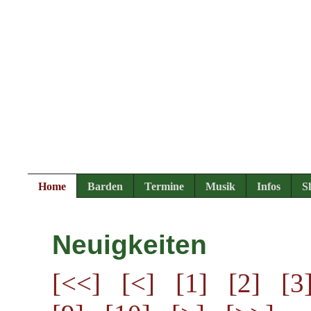
Home
Barden
Termine
Musik
Infos
S
Neuigkeiten
[<<]
[<]
[1]
[2]
[3